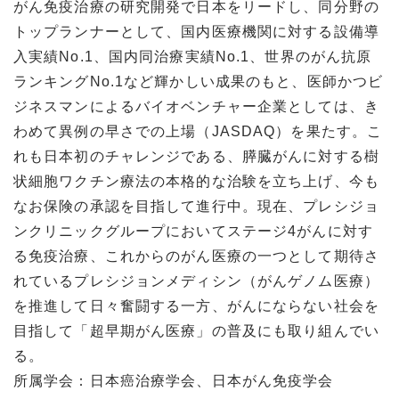
がん免疫治療の研究開発で日本をリードし、同分野の
トップランナーとして、国内医療機関に対する設備導
入実績No.1、国内同治療実績No.1、世界のがん抗原
ランキングNo.1など輝かしい成果のもと、医師かつビ
ジネスマンによるバイオベンチャー企業としては、き
わめて異例の早さでの上場（JASDAQ）を果たす。こ
れも日本初のチャレンジである、膵臓がんに対する樹
状細胞ワクチン療法の本格的な治験を立ち上げ、今も
なお保険の承認を目指して進行中。現在、プレシジョ
ンクリニックグループにおいてステージ4がんに対す
る免疫治療、これからのがん医療の一つとして期待さ
れているプレシジョンメディシン（がんゲノム医療）
を推進して日々奮闘する一方、がんにならない社会を
目指して「超早期がん医療」の普及にも取り組んでい
る。
所属学会：日本癌治療学会、日本がん免疫学会